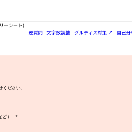
トリーシート)
逆質問
文字数調整
グルディス対策 ↗️
自己分