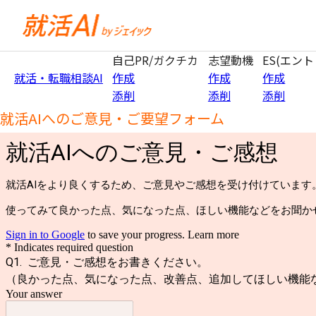
自己PR/ガクチカ
志望動機
ES(エン
就活・転職相談AI
作成
作成
作成
添削
添削
添削
就活AIへのご意見・ご要望フォーム